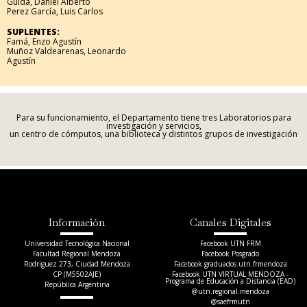
Guida, Daniel Alberto
Perez García, Luis Carlos
SUPLENTES:
Famá, Enzo Agustín
Muñoz Valdearenas, Leonardo
Agustín
Para su funcionamiento, el Departamento tiene tres Laboratorios para
investigación y servicios,
un centro de cómputos, una biblioteca y distintos grupos de investigación
Información
Canales Digitales
Universidad Tecnológica Nacional
Facebook UTN FRM
Facultad Regional Mendoza
Facebook Posgrado
Rodriguez 273, Ciudad Mendoza
Facebook graduados.utn.frmendoza
CP (M5502AJE)
Facebook UTN VIRTUAL MENDOZA -
Programa de Educación a Distancia (EAD)
República Argentina
@utn.regional.mendoza
@saefrmutn