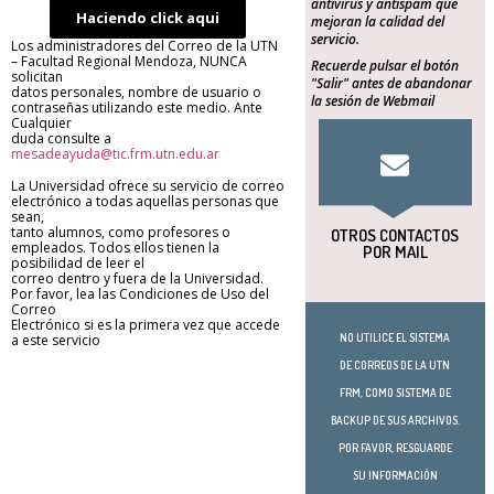
antivirus y antispam que
Haciendo click aqui
mejoran la calidad del
servicio.
Los administradores del Correo de la UTN
– Facultad Regional Mendoza, NUNCA
Recuerde pulsar el botón
solicitan
"Salir" antes de abandonar
datos personales, nombre de usuario o
la sesión de Webmail
contraseñas utilizando este medio. Ante
Cualquier
duda consulte a
mesadeayuda@tic.frm.utn.edu.ar
La Universidad ofrece su servicio de correo
electrónico a todas aquellas personas que
sean,
tanto alumnos, como profesores o
OTROS CONTACTOS
empleados. Todos ellos tienen la
POR MAIL
posibilidad de leer el
correo dentro y fuera de la Universidad.
Por favor, lea las Condiciones de Uso del
Correo
Electrónico si es la primera vez que accede
a este servicio
NO UTILICE EL SISTEMA
DE CORREOS DE LA UTN
FRM, COMO SISTEMA DE
BACKUP DE SUS ARCHIVOS.
POR FAVOR, RESGUARDE
SU INFORMACIÓN