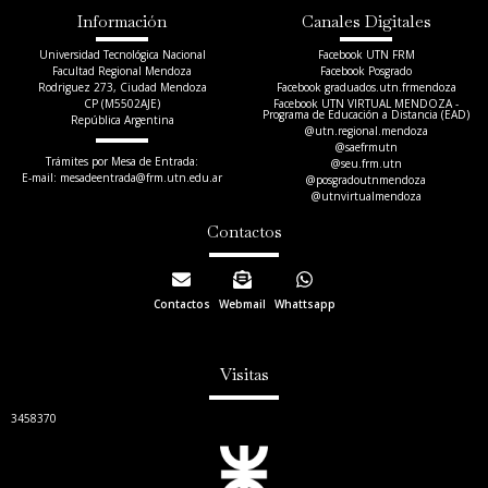
Información
Canales Digitales
Universidad Tecnológica Nacional
Facebook UTN FRM
Facultad Regional Mendoza
Facebook Posgrado
Rodriguez 273, Ciudad Mendoza
Facebook graduados.utn.frmendoza
CP (M5502AJE)
Facebook UTN VIRTUAL MENDOZA -
Programa de Educación a Distancia (EAD)
República Argentina
@utn.regional.mendoza
@saefrmutn
Trámites por Mesa de Entrada:
@seu.frm.utn
E-mail: mesadeentrada@frm.utn.edu.ar​
@posgradoutnmendoza
@utnvirtualmendoza
Contactos
Contactos
Webmail
Whattsapp
Visitas
3458370