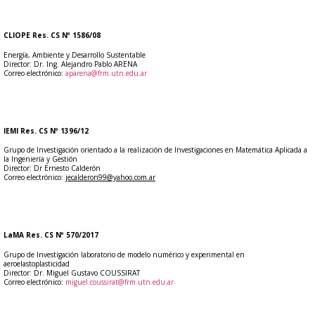
CLIOPE Res. CS Nº 1586/08
Energía, Ambiente y Desarrollo Sustentable
Director: Dr. Ing. Alejandro Pablo ARENA
Correo electrónico:
aparena@frm.utn.edu.ar
IEMI Res. CS Nº 1396/12
Grupo de Investigación
orientado a la realización de Investigaciones en Matemática Aplicada a
la Ingeniería y Gestión
Director: Dr Ernesto Calderón
Correo electrónico:
jecalderon99@yahoo.com.ar
LaMA Res. CS Nº 570/2017
Grupo de Investigación laboratorio de modelo numérico y experimental en
aeroelastoplasticidad
Director: Dr. Miguel Gustavo COUSSIRAT
Correo electrónico:
miguel.coussirat@frm.utn.edu.ar