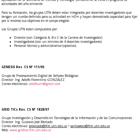
actividades del año entrante.
Para su formación, los grupos UTN deben estar integrados por docentes investigadores que
tengan un rumbo definido para su actividad en I+D+i y hayan demostrado capacidad para fijar
por sí mismos sus objetivos en el campo elegido.
Los Grupos UTN están compuestos por:
Director (con Categoría A, B o C de la Carrera de Investigador).
Investigadores (con un mínimo de 4 docentes investigadores).
Personal técnico y administrativo (optativo).
GENESIS Res. CS Nº 111/05
Grupo de Procesamiento Digital de Señales Biológicas
Director: Ing. Adolfo Florentino GONZÁLEZ
Correo electrónico:
adolfoutn@gmail.com
GRID TICs Res. CS Nº 1828/07
Grupo Investigación y Desarrollo en Tecnologías de la Información y de las Comunicaciones
Director: Ing. Gustavo José Mercado
Correo electrónico:
gmercado@frm.utn.edu.ar
/
santiagocp@frm.utn.edu.ar
Web:
www.gridtics.frm.utn.edu.ar