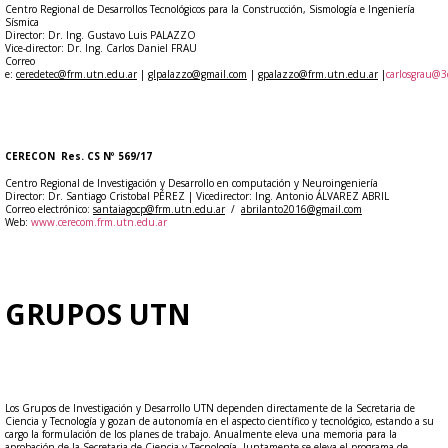
Centro Regional de Desarrollos Tecnológicos para la Construcción, Sismología e Ingeniería
Sísmica
Director: Dr. Ing. Gustavo Luis PALAZZO
Vice-director: Dr. Ing. Carlos Daniel FRAU
Correo
e:
ceredetec@frm.utn.edu.ar
|
glpalazzo@gmail.com
|
gpalazzo@frm.utn.edu.ar
|
carlosgrau@3
CERECON Res. CS Nº 569/17
Centro Regional de Investigación y Desarrollo en computación y Neuroingeniería
Director: Dr. Santiago Cristobal PÉREZ | Vicedirector: Ing. Antonio ÁLVAREZ ABRIL
Correo electrónico:
santaiagocp@frm.utn.edu.ar
/
abrilanto2016@gmail.com
Web:
www.cerecom.frm.utn.edu.ar
​GRUPOS UTN
Los Grupos de Investigación y Desarrollo UTN dependen directamente de la Secretaria de
Ciencia y Tecnología y gozan de autonomía en el aspecto científico y tecnológico, estando a su
cargo la formulación de los planes de trabajo. Anualmente eleva una memoria para la
aprobación de la Secretaria de Ciencia y Tecnología. Juntamente se eleva el programa de