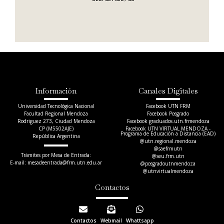
Información
Canales Digitales
Universidad Tecnológica Nacional
Facebook UTN FRM
Facultad Regional Mendoza
Facebook Posgrado
Rodriguez 273, Ciudad Mendoza
Facebook graduados.utn.frmendoza
CP (M5502AJE)
Facebook UTN VIRTUAL MENDOZA -
Programa de Educación a Distancia (EAD)
República Argentina
@utn.regional.mendoza
@saefrmutn
Trámites por Mesa de Entrada:
@seu.frm.utn
E-mail: mesadeentrada@frm.utn.edu.ar​
@posgradoutnmendoza
@utnvirtualmendoza
Contactos
Contactos
Webmail
Whattsapp