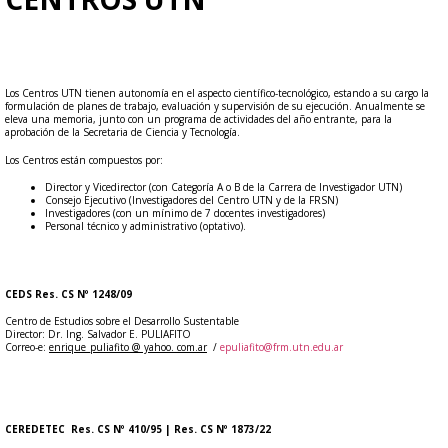
Los Centros UTN tienen autonomía en el aspecto científico-tecnológico, estando a su cargo la
formulación de planes de trabajo, evaluación y supervisión de su ejecución. Anualmente se
eleva una memoria, junto con un programa de actividades del año entrante, para la
aprobación de la Secretaria de Ciencia y Tecnología.
​Los Centros están compuestos por:
Director y Vicedirector (con Categoría A o B de la Carrera de Investigador UTN)
Consejo Ejecutivo (Investigadores del Centro UTN y de la FRSN)
Investigadores (con un mínimo de 7 docentes investigadores)
Personal técnico y administrativo (optativo).
CEDS Res. CS Nº 1248/09
Centro de Estudios sobre el Desarrollo Sustentable
Director: Dr. Ing. Salvador E. PULIAFITO
Correo-e:
enrique_puliafito @ yahoo. com.ar
/
epuliafito@frm.utn.edu.ar
CEREDETEC Res. CS Nº 410/95 | Res. CS Nº 1873/22