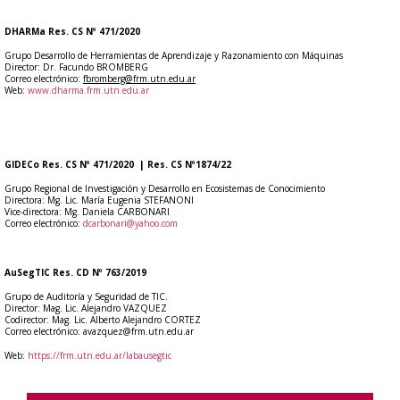
DHARMa Res. CS Nº 471/2020
Grupo Desarrollo de Herramientas de Aprendizaje y Razonamiento con Máquinas
Director: Dr. Facundo BROMBERG
Correo electrónico:
fbromberg@frm.utn.edu.ar
Web:
www.dharma.frm.utn.edu.ar
GIDECo Res. CS Nº 471/2020 | Res. CS Nº1874/22
Grupo Regional de Investigación y Desarrollo en Ecosistemas de Conocimiento
Directora: Mg. Lic. María Eugenia STEFANONI
Vice-directora: Mg. Daniela CARBONARI
Correo electrónico:
dcarbonari@yahoo.com
AuSegTIC Res. CD Nº 763/2019
Grupo de Auditoría y Seguridad de TIC.
Director: Mag. Lic. Alejandro VAZQUEZ
Codirector: Mag. Lic. Alberto Alejandro CORTEZ
Correo electrónico: avazquez@frm.utn.edu.ar
Web:
https://frm.utn.edu.ar/labausegtic