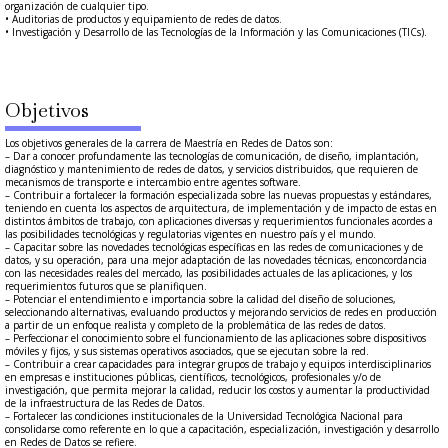
organización de cualquier tipo.
• Auditorias de productos y equipamiento de redes de datos.
• Investigación y Desarrollo de las Tecnologías de la Información y las Comunicaciones (TICs).
Objetivos
Los objetivos generales de la carrera de Maestría en Redes de Datos son:
– Dar a conocer profundamente las tecnologías de comunicación, de diseño, implantación,
diagnóstico y mantenimiento de redes de datos, y servicios distribuidos, que requieren de
mecanismos de transporte e intercambio entre agentes software.
– Contribuir a fortalecer la formación especializada sobre las nuevas propuestas y estándares,
teniendo en cuenta los aspectos de arquitectura, de implementación y de impacto de estas en
distintos ámbitos de trabajo, con aplicaciones diversas y requerimientos funcionales acordes a
las posibilidades tecnológicas y regulatorias vigentes en nuestro país y el mundo.
– Capacitar sobre las novedades tecnológicas específicas en las redes de comunicaciones y de
datos, y su operación, para una mejor adaptación de las novedades técnicas, enconcordancia
con las necesidades reales del mercado, las posibilidades actuales de las aplicaciones, y los
requerimientos futuros que se planifiquen.
– Potenciar el entendimiento e importancia sobre la calidad del diseño de soluciones,
seleccionando alternativas, evaluando productos y mejorando servicios de redes en producción
a partir de un enfoque realista y completo de la problemática de las redes de datos.
– Perfeccionar el conocimiento sobre el funcionamiento de las aplicaciones sobre dispositivos
móviles y fijos, y sus sistemas operativos asociados, que se ejecutan sobre la red.
– Contribuir a crear capacidades para integrar grupos de trabajo y equipos interdisciplinarios
en empresas e instituciones públicas, científicos, tecnológicos, profesionales y/o de
investigación, que permita mejorar la calidad, reducir los costos y aumentar la productividad
de la infraestructura de las Redes de Datos.
– Fortalecer las condiciones institucionales de la Universidad Tecnológica Nacional para
consolidarse como referente en lo que a capacitación, especialización, investigación y desarrollo
en Redes de Datos se refiere.