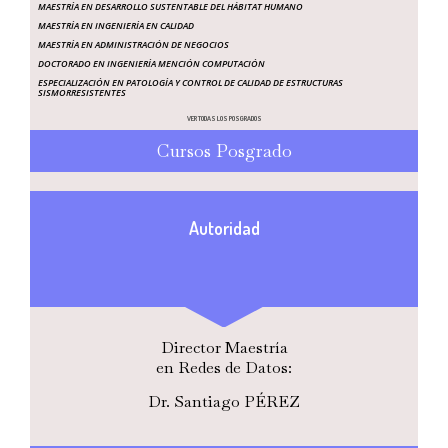
MAESTRÍA EN DESARROLLO SUSTENTABLE DEL HÁBITAT HUMANO
MAESTRÍA EN INGENIERÍA EN CALIDAD
MAESTRÍA EN ADMINISTRACIÓN DE NEGOCIOS
DOCTORADO EN INGENIERÍA MENCIÓN COMPUTACIÓN
ESPECIALIZACIÓN EN PATOLOGÍA Y CONTROL DE CALIDAD DE ESTRUCTURAS
SISMORRESISTENTES
VER TODAS LOS POSGRADOS
Cursos Posgrado
Autoridad
Director Maestría
en Redes de Datos:
Dr. Santiago PÉREZ