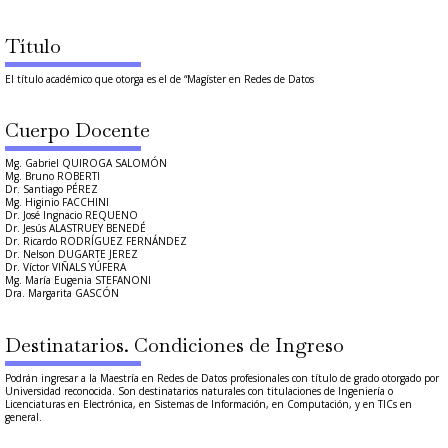
Título
El título académico que otorga es el de “Magíster en Redes de Datos
Cuerpo Docente
Mg. Gabriel QUIROGA SALOMÓN
Mg. Bruno ROBERTI
Dr. Santiago PÉREZ
Mg. Higinio FACCHINI
Dr. José Ingnacio REQUENO
Dr. Jesús ALASTRUEY BENEDÉ
Dr. Ricardo RODRÍGUEZ FERNÁNDEZ
Dr. Nelson DUGARTE JEREZ
Dr. Víctor VIÑALS YÚFERA
Mg. María Eugenia STEFANONI
Dra. Margarita GASCÓN
Destinatarios. Condiciones de Ingreso
Podrán ingresar a la Maestría en Redes de Datos profesionales con título de grado otorgado por
Universidad reconocida. Son destinatarios naturales con titulaciones de Ingeniería o
Licenciaturas en Electrónica, en Sistemas de Información, en Computación, y en TICs en
general.