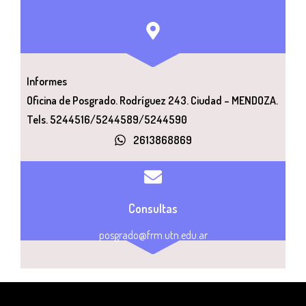
Informes
Oficina de Posgrado. Rodríguez 243. Ciudad – MENDOZA.
Tels. 5244516/5244589/5244590
2613868869​
Consultas
posgrado@frm.utn.edu.ar