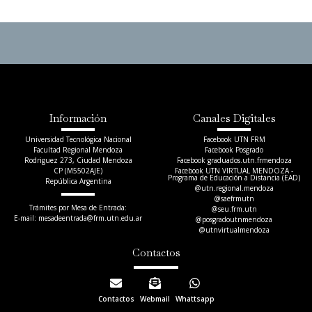
Información
Canales Digitales
Universidad Tecnológica Nacional
Facebook UTN FRM
Facultad Regional Mendoza
Facebook Posgrado
Rodriguez 273, Ciudad Mendoza
Facebook graduados.utn.frmendoza
CP (M5502AJE)
Facebook UTN VIRTUAL MENDOZA -
Programa de Educación a Distancia (EAD)
República Argentina
@utn.regional.mendoza
@saefrmutn
Trámites por Mesa de Entrada:
@seu.frm.utn
E-mail: mesadeentrada@frm.utn.edu.ar​
@posgradoutnmendoza
@utnvirtualmendoza
Contactos
Contactos
Webmail
Whattsapp