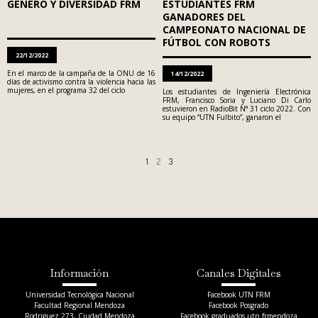
GÉNERO Y DIVERSIDAD FRM
ESTUDIANTES FRM
GANADORES DEL
CAMPEONATO NACIONAL DE
FÚTBOL CON ROBOTS
22/12/2022
En el marco de la campaña de la ONU de 16
14/12/2022
días de activismo contra la violencia hacia las
mujeres, en el programa 32 del ciclo
Los estudiantes de Ingeniería Electrónica
FRM, Francisco Soria y Luciano Di Carlo
estuvieron en RadioBit N° 31 ciclo 2022. Con
su equipo “UTN Fulbito”, ganaron el
1
2
3
Información
Canales Digitales
Universidad Tecnológica Nacional
Facebook UTN FRM
Facultad Regional Mendoza
Facebook Posgrado
Rodriguez 273, Ciudad Mendoza
Facebook graduados.utn.frmendoza