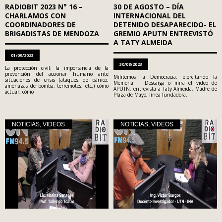
RADIOBIT 2023 N° 16 –
30 DE AGOSTO – DÍA
CHARLAMOS CON
INTERNACIONAL DEL
COORDINADORES DE
DETENIDO DESAPARECIDO- EL
BRIGADISTAS DE MENDOZA
GREMIO APUTN ENTREVISTÓ
A TATY ALMEIDA
01/09/2023
30/08/2023
La protección civil; la importancia de la
prevención del accionar humano ante
Militemos la Democracia, ejercitando la
situaciones de crisis (ataques de pánico,
Memoria Descarga o mira el video de
amenazas de bomba, terremotos, etc.) cómo
APUTN, entrevista a Taty Almeida, Madre de
actuar, cómo
Plaza de Mayo, línea fundadora.
NOTICIAS
,
VIDEOS
NOTICIAS
,
VIDEOS