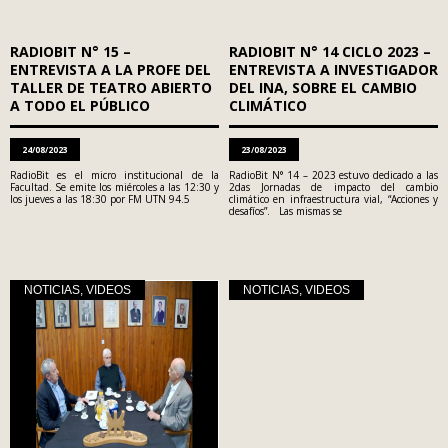
RADIOBIT N° 15 –
RADIOBIT N° 14 CICLO 2023 –
ENTREVISTA A LA PROFE DEL
ENTREVISTA A INVESTIGADOR
TALLER DE TEATRO ABIERTO
DEL INA, SOBRE EL CAMBIO
A TODO EL PÚBLICO
CLIMÁTICO
24/08/2023
23/08/2023
RadioBit es el micro institucional de la
RadioBit N° 14 – 2023 estuvo dedicado a las
Facultad. Se emite los miércoles a las 12:30 y
2das Jornadas de impacto del cambio
los jueves a las 18:30 por FM UTN 94.5
climático en infraestructura vial, “Acciones y
desafíos”. Las mismas se
NOTICIAS
,
VIDEOS
NOTICIAS
,
VIDEOS