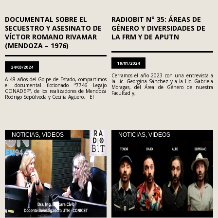
DOCUMENTAL SOBRE EL
RADIOBIT N° 35: ÁREAS DE
SECUESTRO Y ASESINATO DE
GÉNERO Y DIVERSIDADES DE
VÍCTOR ROMANO RIVAMAR
LA FRM Y DE APUTN
(MENDOZA – 1976)
19/01/2024
24/03/2024
Cerramos el año 2023 con una entrevista a
A 48 años del Golpe de Estado, compartimos
la Lic. Georgina Sánchez y a la Lic. Gabriela
el documental ficcionado “7746 Legajo
Moragas, del Área de Género de nuestra
CONADEP”, de los realizadores de Mendoza
Facultad y,
Rodrigo Sepúlveda y Cecilia Agüero. El
NOTICIAS
,
VIDEOS
NOTICIAS
,
VIDEOS