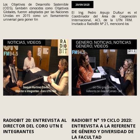
Los Objetivos de Desarrollo Sostenible
20/09/2023
(ODS), también conocidos como Objetivos
Globales, fueron adoptados por las Naciones
El Ing. Pedro Araujo Dufour es el
Unidas en 2015 como un llamamiento
Coordinador del Área de Cooperación
universal para poner fin
Internacional, ACI, de la UTN FRM.
Invitado a RadioBit N° 21, mencionó los
NOTICIAS
,
VIDEOS
GENERO
,
NOTICIAS
,
NOTICIAS
GENERO
,
VIDEOS
RADIOBIT 20: ENTREVISTA AL
RADIOBIT N° 19 CICLO 2023:
DIRECTOR DEL CORO UTN E
ENTREVISTA A LA REFERENTE
INTEGRANTES
DE GÉNERO Y DIVERSIDAD DE
LA FACULTAD