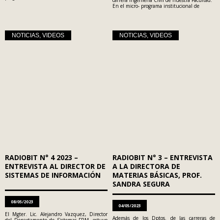
En el micro- programa institucional de
NOTICIAS
,
VIDEOS
NOTICIAS
,
VIDEOS
RADIOBIT N° 4 2023 –
RADIOBIT N° 3 – ENTREVISTA
ENTREVISTA AL DIRECTOR DE
A LA DIRECTORA DE
SISTEMAS DE INFORMACIÓN
MATERIAS BÁSICAS, PROF.
SANDRA SEGURA
08/05/2023
04/05/2023
El Mgter. Lic. Alejandro Vazquez, Director
Además de los Dptos. de las carreras de
del Departamento de Sistemas FRM, estuvo