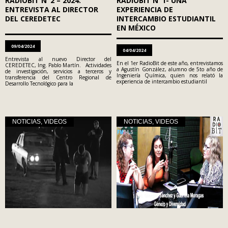
RADIOBIT N°2 – 2024:
RADIOBIT N°1- UNA
ENTREVISTA AL DIRECTOR
EXPERIENCIA DE
DEL CEREDETEC
INTERCAMBIO ESTUDIANTIL
EN MÉXICO
09/04/2024
04/04/2024
Entrevista al nuevo Director del
En el 1er RadioBit de este año, entrevistamos
CEREDETEC, Ing. Pablo Martín. Actividades
a Agustín González, alumno de 5to año de
de investigación, servicios a terceros y
Ingeniería Química, quien nos relató la
transferencia del Centro Regional de
experiencia de intercambio estudiantil
Desarrollo Tecnológico para la
NOTICIAS
,
VIDEOS
NOTICIAS
,
VIDEOS