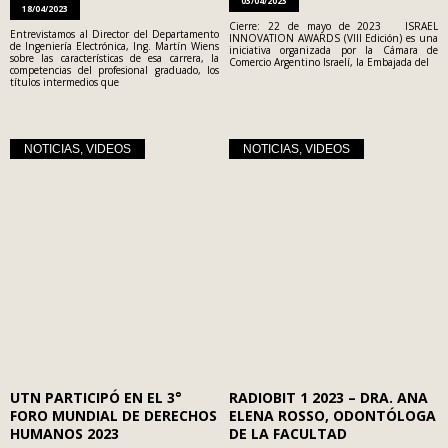
03/04/2023
18/04/2023
Cierre: 22 de mayo de 2023 ISRAEL
Entrevistamos al Director del Departamento
INNOVATION AWARDS (VIII Edición) es una
de Ingeniería Electrónica, Ing. Martín Wiens
iniciativa organizada por la Cámara de
sobre las características de esa carrera, la
Comercio Argentino Israelí, la Embajada del
competencias del profesional graduado, los
títulos intermedios que
NOTICIAS
,
VIDEOS
NOTICIAS
,
VIDEOS
UTN PARTICIPÓ EN EL 3°
RADIOBIT 1 2023 – DRA. ANA
FORO MUNDIAL DE DERECHOS
ELENA ROSSO, ODONTÓLOGA
HUMANOS 2023
DE LA FACULTAD