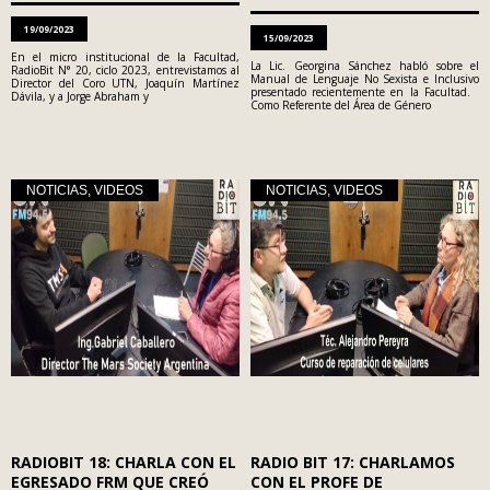
19/09/2023
15/09/2023
En el micro institucional de la Facultad,
La Lic. Georgina Sánchez habló sobre el
RadioBit N° 20, ciclo 2023, entrevistamos al
Manual de Lenguaje No Sexista e Inclusivo
Director del Coro UTN, Joaquín Martínez
presentado recientemente en la Facultad.
Dávila, y a Jorge Abraham y
Como Referente del Área de Género
NOTICIAS
,
VIDEOS
NOTICIAS
,
VIDEOS
RADIOBIT 18: CHARLA CON EL
RADIO BIT 17: CHARLAMOS
EGRESADO FRM QUE CREÓ
CON EL PROFE DE