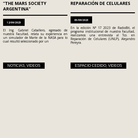
“THE MARS SOCIETY
REPARACIÓN DE CELULARES
ARGENTINA”
05/09/2023
12/09/2023
En la edición N° 17 2023 de RadioBit, el
El Ing. Gabriel Caballero, egresado de
programa institucional de nuestra Facultad,
nuestra Facultad, relata su experiencia en
realizamos una entrevista al Tco. en
un simulador de Marte de la NASA para lo
Reparación de Celulares (UNLP), Alejandro
cual resultó seleccionado por un
Pereyra.
NOTICIAS
,
VIDEOS
ESPACIO CEDIDO
,
VIDEOS