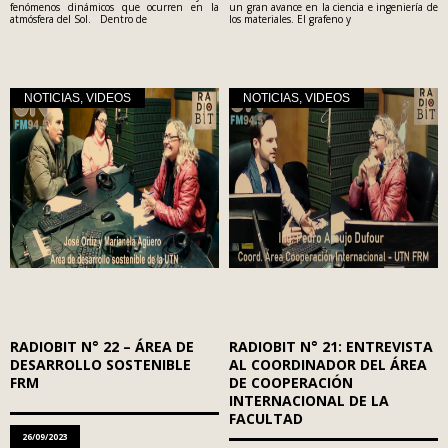
fenómenos dinámicos que ocurren en la
un gran avance en la ciencia e ingeniería de
atmósfera del Sol. Dentro de
los materiales. El grafeno y
NOTICIAS
,
VIDEOS
NOTICIAS
,
VIDEOS
RADIOBIT N° 22 – ÁREA DE
RADIOBIT N° 21: ENTREVISTA
DESARROLLO SOSTENIBLE
AL COORDINADOR DEL ÁREA
FRM
DE COOPERACIÓN
INTERNACIONAL DE LA
FACULTAD
26/09/2023