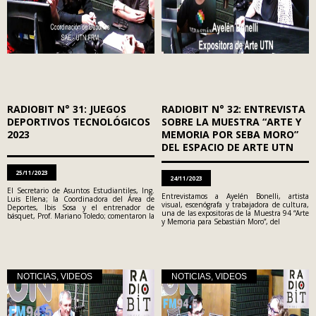
RADIOBIT N° 31: JUEGOS
RADIOBIT N° 32: ENTREVISTA
DEPORTIVOS TECNOLÓGICOS
SOBRE LA MUESTRA “ARTE Y
2023
MEMORIA POR SEBA MORO”
DEL ESPACIO DE ARTE UTN
25/11/2023
24/11/2023
El Secretario de Asuntos Estudiantiles, Ing.
Entrevistamos a Ayelén Bonelli, artista
Luis Ellena; la Coordinadora del Área de
visual, escenógrafa y trabajadora de cultura,
Deportes, Ibis Sosa y el entrenador de
una de las expositoras de la Muestra 94 “Arte
básquet, Prof. Mariano Toledo; comentaron la
y Memoria para Sebastián Moro”, del
NOTICIAS
,
VIDEOS
NOTICIAS
,
VIDEOS