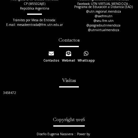
CP (M5502AJE)
Facebook UTN VIRTUAL MENDOZA -
Programa de Educación a Distancia (EAD)
República Argentina
@utn.regional.mendoza
@saefrmutn
Trámites por Mesa de Entrada:
@seu.frm.utn
E-mail: mesadeentrada@frm.utn.edu.ar​
@posgradoutnmendoza
@utnvirtualmendoza
Contactos
Contactos
Webmail
Whattsapp
Visitas
3458472
Copyright 2026
Diseño Eugenia Nassivera :: Power by