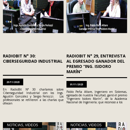
RADIOBIT N° 30:
RADIOBIT N° 29, ENTREVISTA
CIBERSEGURIDAD INDUSTRIAL
AL EGRESADO GANADOR DEL
PREMIO “ING. ISIDORO
MARÍN”
23/11/2023
01/11/2023
En RadioBit N° 30 charlamos sobre
Pablo Peña Altare, Ingeniero en Sistemas,
Ciberseguridad Industrial con los Ings.
egresado de nuestra Facultad, ganó el premio
Agustín González y Sergio Feriozzi. Los
“Ingeniero Isidoro Marín”, de la Academia
profesionales se refirieron a las charlas que
Nacional de Ingeniería; que reconoce a los
ofrecen
NOTICIAS
,
VIDEOS
NOTICIAS
,
VIDEOS