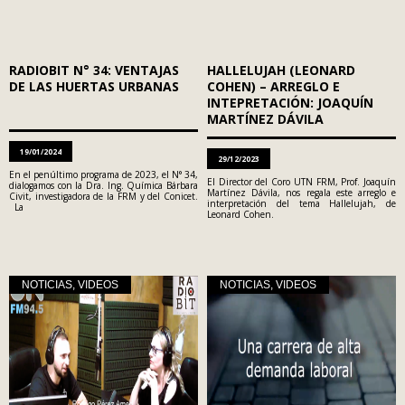
RADIOBIT N° 34: VENTAJAS
HALLELUJAH (LEONARD
DE LAS HUERTAS URBANAS
COHEN) – ARREGLO E
INTEPRETACIÓN: JOAQUÍN
MARTÍNEZ DÁVILA
19/01/2024
29/12/2023
En el penúltimo programa de 2023, el N° 34,
El Director del Coro UTN FRM, Prof. Joaquín
dialogamos con la Dra. Ing. Química Bárbara
Martínez Dávila, nos regala este arreglo e
Civit, investigadora de la FRM y del Conicet.
interpretación del tema Hallelujah, de
La
Leonard Cohen.
NOTICIAS
,
VIDEOS
NOTICIAS
,
VIDEOS