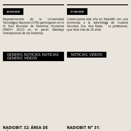
03/04/2023
31/03/2023
Representantes de la Universidad
Comenzamos este año en RadioBit con una
Tecnológica Nacional (UTN) participaron en el
entrevista a la odontóloga de nuestra
III Foro Mundial de Derechos Humanos
Facultad, Dra. Ana Rosso. La profesional,
(FMDH 2023) en el panel Abordaje
que lleva más de 20 años
Interseccional de los Derechos
GENERO
,
NOTICIAS
,
NOTICIAS
NOTICIAS
,
VIDEOS
GENERO
,
VIDEOS
RADIOBIT 32: ÁREA DE
RADIOBIT N° 31: