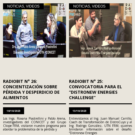
NOTICIAS
,
VIDEOS
NOTICIAS
,
VIDEOS
RADIOBIT N° 26:
RADIOBIT N° 25:
CONCIENTIZACIÓN SOBRE
CONVOCATORIA PARA EL
PÉRDIDA Y DESPERDICIO DE
“DISTRONEW ENERGIES
ALIMENTOS
CHALLENGE”
18/10/2023
13/10/2023
Los Ings. Roxana Piastrellini y Pablo Arena,
Entrevistamos al Ing. Juan Manuel Carrillo,
investigadores del CONICET y del Grupo
Coach de Transformación de DistroCuyo y al
Cliope FRM, visitaron nuestro programa para
Ing. Rodrigo González, UTN FRM; quienes
abordar la problemática de la pérdida y
brindaron información sobre el desafío:
“Distronew Energies