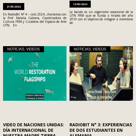
13/05/2024
21/05/2024
La banda es un organismo vocacional de la
En RadioBit N° 4 – ciclo 2024, charlamos con
UTN FRM que se funda a finales del año
la Prof. Natalia Cabrera, Coordinadora de
2010 con el objetivo de integrar a miembros
Cultura FRM y Curadora del Espacio de Arte
de
UTN. En
NOTICIAS
,
VIDEOS
NOTICIAS
,
VIDEOS
VIDEO DE NACIONES UNIDAS:
RADIOBIT N° 3: EXPERIENCIAS
DÍA INTERNACIONAL DE
DE DOS ESTUDIANTES EN
NUESTRA MADRE TIERRA
ALEMANIA