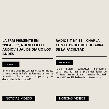
LA FRM PRESENTE EN
RADIOBIT N° 11 – CHARLA
“PILARES”, NUEVO CICLO
CON EL PROFE DE GUITARRA
AUDIOVISUAL DE DIARIO LOS
DE LA FACULTAD
ANDES
23/06/2023
30/06/2023
Pablo Luján, cantautor mendocino,
En el mes que se ha conmemorado un nuevo
guitarrista, luthier y profe del Taller de
aniversario de la Reforma Universitaria en la
Guitarra que se dicta en nuestra Facultad,
Argentina, “La educación superior y las
nos visitó en RB, habló de su trayectoria
demandas de la sociedad”
NOTICIAS
,
VIDEOS
NOTICIAS
,
VIDEOS