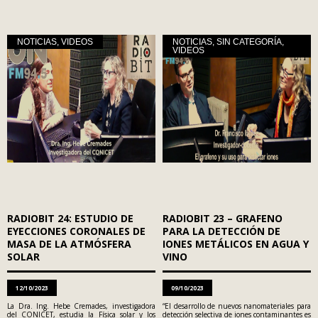
NOTICIAS
,
VIDEOS
NOTICIAS
,
SIN CATEGORÍA
,
VIDEOS
RADIOBIT 24: ESTUDIO DE
RADIOBIT 23 – GRAFENO
EYECCIONES CORONALES DE
PARA LA DETECCIÓN DE
MASA DE LA ATMÓSFERA
IONES METÁLICOS EN AGUA Y
SOLAR
VINO
12/10/2023
09/10/2023
La Dra. Ing. Hebe Cremades, investigadora
“El desarrollo de nuevos nanomateriales para
del CONICET, estudia la Física solar y los
detección selectiva de iones contaminantes es