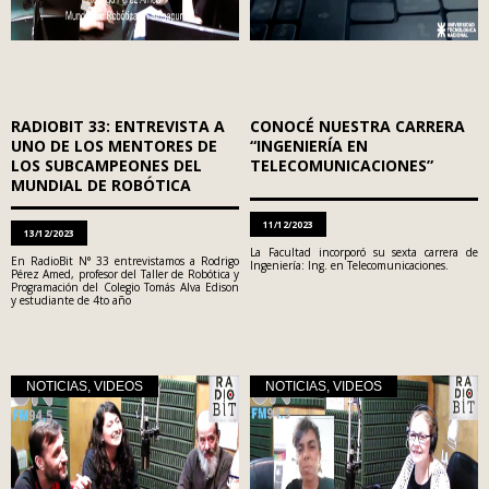
RADIOBIT 33: ENTREVISTA A
CONOCÉ NUESTRA CARRERA
UNO DE LOS MENTORES DE
“INGENIERÍA EN
LOS SUBCAMPEONES DEL
TELECOMUNICACIONES”
MUNDIAL DE ROBÓTICA
11/12/2023
13/12/2023
La Facultad incorporó su sexta carrera de
En RadioBit N° 33 entrevistamos a Rodrigo
Ingeniería: Ing. en Telecomunicaciones.
Pérez Amed, profesor del Taller de Robótica y
Programación del Colegio Tomás Alva Edison
y estudiante de 4to año
NOTICIAS
,
VIDEOS
NOTICIAS
,
VIDEOS