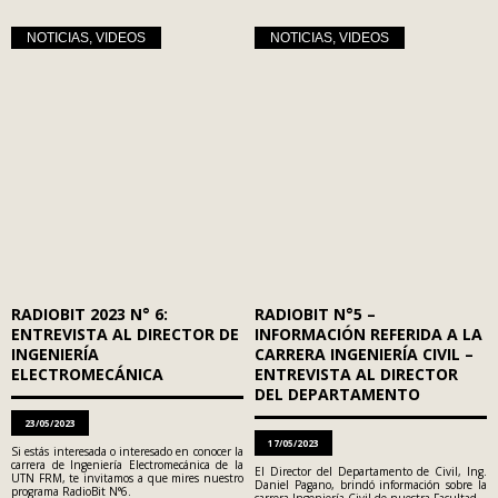
NOTICIAS
,
VIDEOS
NOTICIAS
,
VIDEOS
RADIOBIT 2023 N° 6:
RADIOBIT N°5 –
ENTREVISTA AL DIRECTOR DE
INFORMACIÓN REFERIDA A LA
INGENIERÍA
CARRERA INGENIERÍA CIVIL –
ELECTROMECÁNICA
ENTREVISTA AL DIRECTOR
DEL DEPARTAMENTO
23/05/2023
17/05/2023
Si estás interesada o interesado en conocer la
carrera de Ingeniería Electromecánica de la
El Director del Departamento de Civil, Ing.
UTN FRM, te invitamos a que mires nuestro
Daniel Pagano, brindó información sobre la
programa RadioBit N°6.
carrera Ingeniería Civil de nuestra Facultad.