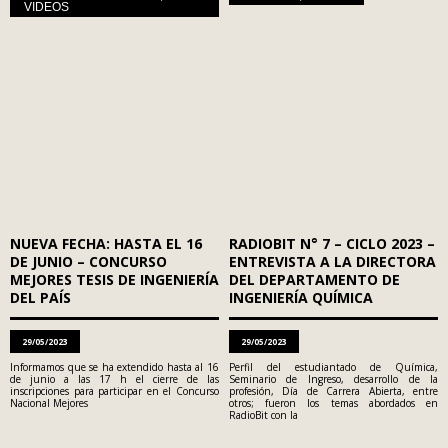
VIDEOS
NUEVA FECHA: HASTA EL 16
RADIOBIT N° 7 – CICLO 2023 –
DE JUNIO – CONCURSO
ENTREVISTA A LA DIRECTORA
MEJORES TESIS DE INGENIERÍA
DEL DEPARTAMENTO DE
DEL PAÍS
INGENIERÍA QUÍMICA
29/05/2023
29/05/2023
Informamos que se ha extendido hasta al 16
Perfil del estudiantado de Química,
de junio a las 17 h el cierre de las
Seminario de Ingreso, desarrollo de la
inscripciones para participar en el Concurso
profesión, Día de Carrera Abierta, entre
Nacional Mejores
otros; fueron los temas abordados en
RadioBit con la