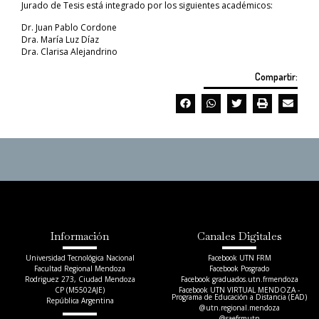
Jurado de Tesis está integrado por los siguientes académicos:
Dr. Juan Pablo Cordone
Dra. María Luz Díaz
Dra. Clarisa Alejandrino
Compartir:
Información
Canales Digitales
Universidad Tecnológica Nacional
Facebook UTN FRM
Facultad Regional Mendoza
Facebook Posgrado
Rodriguez 273, Ciudad Mendoza
Facebook graduados.utn.frmendoza
CP (M5502AJE)
Facebook UTN VIRTUAL MENDOZA -
Programa de Educación a Distancia (EAD)
República Argentina
@utn.regional.mendoza
@saefrmutn