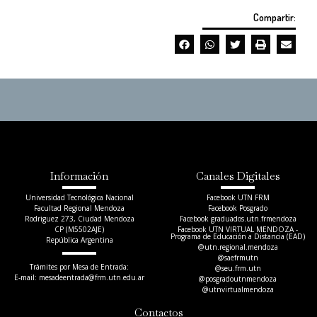
Compartir:
Información
Canales Digitales
Universidad Tecnológica Nacional
Facebook UTN FRM
Facultad Regional Mendoza
Facebook Posgrado
Rodriguez 273, Ciudad Mendoza
Facebook graduados.utn.frmendoza
CP (M5502AJE)
Facebook UTN VIRTUAL MENDOZA -
Programa de Educación a Distancia (EAD)
República Argentina
@utn.regional.mendoza
@saefrmutn
Trámites por Mesa de Entrada:
@seu.frm.utn
E-mail: mesadeentrada@frm.utn.edu.ar​
@posgradoutnmendoza
@utnvirtualmendoza
Contactos