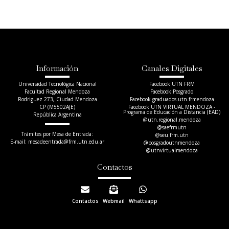
Información
Canales Digitales
Universidad Tecnológica Nacional
Facebook UTN FRM
Facultad Regional Mendoza
Facebook Posgrado
Rodriguez 273, Ciudad Mendoza
Facebook graduados.utn.frmendoza
CP (M5502AJE)
Facebook UTN VIRTUAL MENDOZA -
Programa de Educación a Distancia (EAD)
República Argentina
@utn.regional.mendoza
@saefrmutn
Trámites por Mesa de Entrada:
@seu.frm.utn
E-mail: mesadeentrada@frm.utn.edu.ar​
@posgradoutnmendoza
@utnvirtualmendoza
Contactos
Contactos
Webmail
Whattsapp