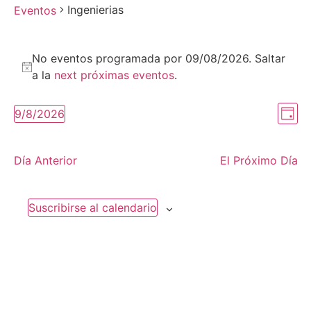
Ingenierias
Eventos
No eventos programada por 09/08/2026. Saltar
Notice
a la
next próximas eventos
.
Op
Ev
9/8/2026
Day
Seleccionar
Vi
De
la
fecha.
de
Día Anterior
El Próximo Día
Na
Na
Suscribirse al calendario