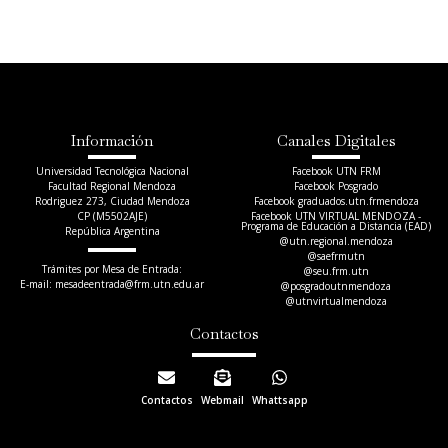
Información
Canales Digitales
Universidad Tecnológica Nacional
Facebook UTN FRM
Facultad Regional Mendoza
Facebook Posgrado
Rodriguez 273, Ciudad Mendoza
Facebook graduados.utn.frmendoza
CP (M5502AJE)
Facebook UTN VIRTUAL MENDOZA -
Programa de Educación a Distancia (EAD)
República Argentina
@utn.regional.mendoza
@saefrmutn
Trámites por Mesa de Entrada:
@seu.frm.utn
E-mail: mesadeentrada@frm.utn.edu.ar​
@posgradoutnmendoza
@utnvirtualmendoza
Contactos
Contactos
Webmail
Whattsapp