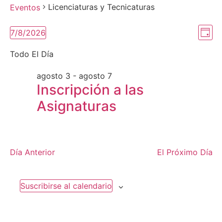
Licenciaturas y Tecnicaturas
Eventos
Op
Ev
7/8/2026
Day
Seleccionar
Vi
De
la
Todo El Día
fecha.
de
Na
agosto 3
-
agosto 7
Na
Inscripción a las
Asignaturas
Día Anterior
El Próximo Día
Suscribirse al calendario