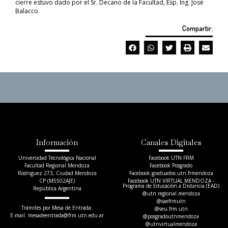
cierre estuvo dado por el Sr. Decano de la Facultad, Esp. Ing. José
Balacco.
Compartir:
Información
Canales Digitales
Universidad Tecnológica Nacional
Facebook UTN FRM
Facultad Regional Mendoza
Facebook Posgrado
Rodriguez 273, Ciudad Mendoza
Facebook graduados.utn.frmendoza
CP (M5502AJE)
Facebook UTN VIRTUAL MENDOZA -
Programa de Educación a Distancia (EAD)
República Argentina
@utn.regional.mendoza
@saefrmutn
Trámites por Mesa de Entrada:
@seu.frm.utn
E-mail: mesadeentrada@frm.utn.edu.ar​
@posgradoutnmendoza
@utnvirtualmendoza