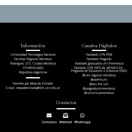
Información
Canales Digitales
Universidad Tecnológica Nacional
Facebook UTN FRM
Facultad Regional Mendoza
Facebook Posgrado
Rodriguez 273, Ciudad Mendoza
Facebook graduados.utn.frmendoza
CP (M5502AJE)
Facebook UTN VIRTUAL MENDOZA -
Programa de Educación a Distancia (EAD)
República Argentina
@utn.regional.mendoza
@saefrmutn
Trámites por Mesa de Entrada:
@seu.frm.utn
E-mail: mesadeentrada@frm.utn.edu.ar​
@posgradoutnmendoza
@utnvirtualmendoza
Contactos
Contactos
Webmail
Whattsapp