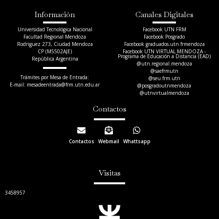
Información
Canales Digitales
Universidad Tecnológica Nacional
Facebook UTN FRM
Facultad Regional Mendoza
Facebook Posgrado
Rodriguez 273, Ciudad Mendoza
Facebook graduados.utn.frmendoza
CP (M5502AJE)
Facebook UTN VIRTUAL MENDOZA -
Programa de Educación a Distancia (EAD)
República Argentina
@utn.regional.mendoza
@saefrmutn
Trámites por Mesa de Entrada:
@seu.frm.utn
E-mail: mesadeentrada@frm.utn.edu.ar​
@posgradoutnmendoza
@utnvirtualmendoza
Contactos
Contactos
Webmail
Whattsapp
Visitas
3458957