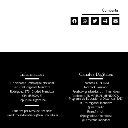
Compartir:
Información
Canales Digitales
Universidad Tecnológica Nacional
Facebook UTN FRM
Facultad Regional Mendoza
Facebook Posgrado
Rodriguez 273, Ciudad Mendoza
Facebook graduados.utn.frmendoza
CP (M5502AJE)
Facebook UTN VIRTUAL MENDOZA -
Programa de Educación a Distancia (EAD)
República Argentina
@utn.regional.mendoza
@saefrmutn
Trámites por Mesa de Entrada:
@seu.frm.utn
E-mail: mesadeentrada@frm.utn.edu.ar​
@posgradoutnmendoza
@utnvirtualmendoza