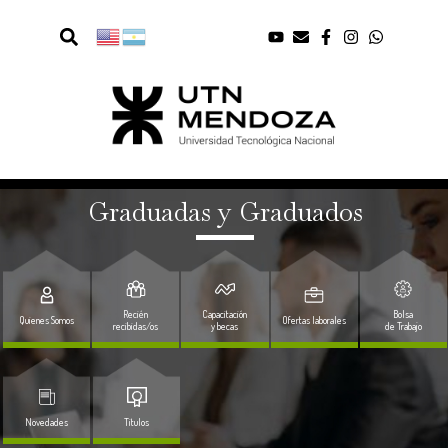
Graduadas y Graduados
Recién
Capacitación
Bolsa
Quienes Somos
Ofertas laborales
recibidas/os
y becas
de Trabajo
Novedades
Titulos