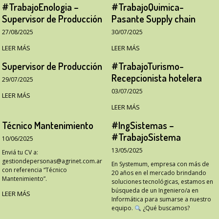
#TrabajoEnologia –
#TrabajoQuimica-
Supervisor de Producción
Pasante Supply chain
27/08/2025
30/07/2025
LEER MÁS
LEER MÁS
Supervisor de Producción
#TrabajoTurismo-
Recepcionista hotelera
29/07/2025
03/07/2025
LEER MÁS
LEER MÁS
Técnico Mantenimiento
#IngSistemas –
#TrabajoSistema
10/06/2025
13/05/2025
Enviá tu CV a:
gestiondepersonas@agrinet.com.ar
En Systemum, empresa con más de
con referencia “Técnico
20 años en el mercado brindando
Mantenimiento”.
soluciones tecnológicas, estamos en
búsqueda de un Ingeniero/a en
LEER MÁS
Informática para sumarse a nuestro
equipo.
¿Qué buscamos?