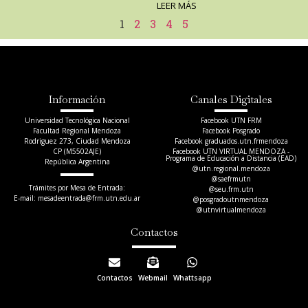
LEER MÁS
1
2
3
4
5
Información
Canales Digitales
Universidad Tecnológica Nacional
Facebook UTN FRM
Facultad Regional Mendoza
Facebook Posgrado
Rodriguez 273, Ciudad Mendoza
Facebook graduados.utn.frmendoza
CP (M5502AJE)
Facebook UTN VIRTUAL MENDOZA -
Programa de Educación a Distancia (EAD)
República Argentina
@utn.regional.mendoza
@saefrmutn
Trámites por Mesa de Entrada:
@seu.frm.utn
E-mail: mesadeentrada@frm.utn.edu.ar​
@posgradoutnmendoza
@utnvirtualmendoza
Contactos
Contactos
Webmail
Whattsapp