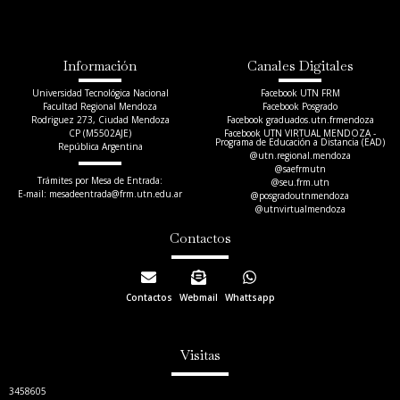
Información
Canales Digitales
Universidad Tecnológica Nacional
Facebook UTN FRM
Facultad Regional Mendoza
Facebook Posgrado
Rodriguez 273, Ciudad Mendoza
Facebook graduados.utn.frmendoza
CP (M5502AJE)
Facebook UTN VIRTUAL MENDOZA -
Programa de Educación a Distancia (EAD)
República Argentina
@utn.regional.mendoza
@saefrmutn
Trámites por Mesa de Entrada:
@seu.frm.utn
E-mail: mesadeentrada@frm.utn.edu.ar​
@posgradoutnmendoza
@utnvirtualmendoza
Contactos
Contactos
Webmail
Whattsapp
Visitas
3458605