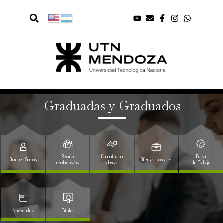
Graduadas y Graduados
Recién
Capacitación
Bolsa
Quienes Somos
Ofertas laborales
recibidas/os
y becas
de Trabajo
Novedades
Titulos