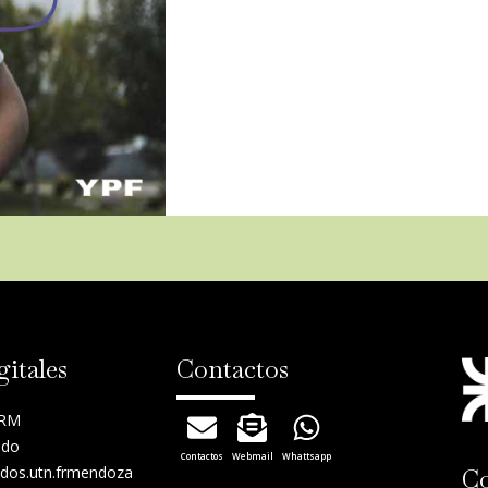
gitales
Contactos
FRM
ado
Contactos
Webmail
Whattsapp
dos.utn.frmendoza
Co