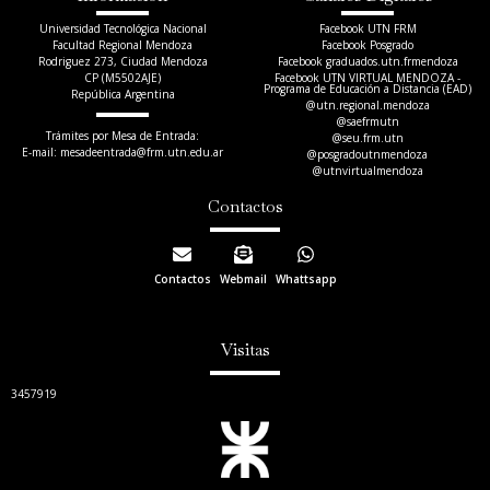
Universidad Tecnológica Nacional
Facebook UTN FRM
Facultad Regional Mendoza
Facebook Posgrado
Rodriguez 273, Ciudad Mendoza
Facebook graduados.utn.frmendoza
CP (M5502AJE)
Facebook UTN VIRTUAL MENDOZA -
Programa de Educación a Distancia (EAD)
República Argentina
@utn.regional.mendoza
@saefrmutn
Trámites por Mesa de Entrada:
@seu.frm.utn
E-mail: mesadeentrada@frm.utn.edu.ar​
@posgradoutnmendoza
@utnvirtualmendoza
Contactos
Contactos
Webmail
Whattsapp
Visitas
3457919