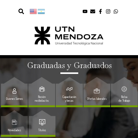
Graduadas y Graduados
Recién
Capacitación
Bolsa
Quienes Somos
Ofertas laborales
recibidas/os
y becas
de Trabajo
Novedades
Titulos