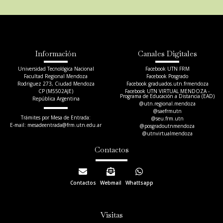
Información
Canales Digitales
Universidad Tecnológica Nacional
Facebook UTN FRM
Facultad Regional Mendoza
Facebook Posgrado
Rodriguez 273, Ciudad Mendoza
Facebook graduados.utn.frmendoza
CP (M5502AJE)
Facebook UTN VIRTUAL MENDOZA -
Programa de Educación a Distancia (EAD)
República Argentina
@utn.regional.mendoza
@saefrmutn
Trámites por Mesa de Entrada:
@seu.frm.utn
E-mail: mesadeentrada@frm.utn.edu.ar​
@posgradoutnmendoza
@utnvirtualmendoza
Contactos
Contactos
Webmail
Whattsapp
Visitas