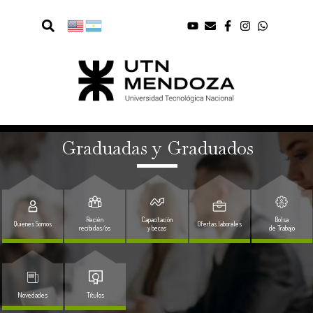
Graduadas y Graduados
Recién
Capacitación
Bolsa
Quienes Somos
Ofertas laborales
recibidas/os
y becas
de Trabajo
Novedades
Titulos